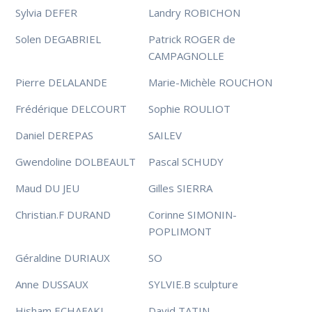
Sylvia DEFER
Landry ROBICHON
Solen DEGABRIEL
Patrick ROGER de
CAMPAGNOLLE
Pierre DELALANDE
Marie-Michèle ROUCHON
Frédérique DELCOURT
Sophie ROULIOT
Daniel DEREPAS
SAILEV
Gwendoline DOLBEAULT
Pascal SCHUDY
Maud DU JEU
Gilles SIERRA
Christian.F DURAND
Corinne SIMONIN-
POPLIMONT
Géraldine DURIAUX
SO
Anne DUSSAUX
SYLVIE.B sculpture
Hisham ECHAFAKI
David TATIN