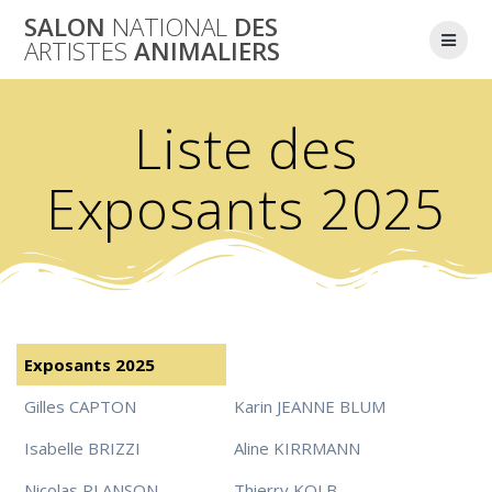
Skip
SALON
NATIONAL
DES
to
ARTISTES
ANIMALIERS
content
Liste des
Exposants 2025
Exposants 2025
Gilles CAPTON
Karin JEANNE BLUM
Isabelle BRIZZI
Aline KIRRMANN
Nicolas PLANSON
Thierry KOLB